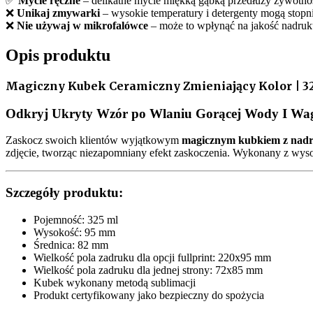
✅
Mycie ręczne
– delikatne mycie miękką gąbką przedłuży żywotno
❌
Unikaj zmywarki
– wysokie temperatury i detergenty mogą stopn
❌
Nie używaj w mikrofalówce
– może to wpłynąć na jakość nadruku
Opis produktu
Magiczny Kubek Ceramiczny Zmieniający Kolor | 3
Odkryj Ukryty Wzór po Wlaniu Gorącej Wody I Wag
Zaskocz swoich klientów wyjątkowym
magicznym kubkiem z nad
zdjęcie, tworząc niezapomniany efekt zaskoczenia. Wykonany z wysoki
Szczegóły produktu:
Pojemność: 325 ml
Wysokość: 95 mm
Średnica: 82 mm
Wielkość pola zadruku dla opcji fullprint: 220x95 mm
Wielkość pola zadruku dla jednej strony: 72x85 mm
Kubek wykonany metodą sublimacji
Produkt certyfikowany jako bezpieczny do spożycia