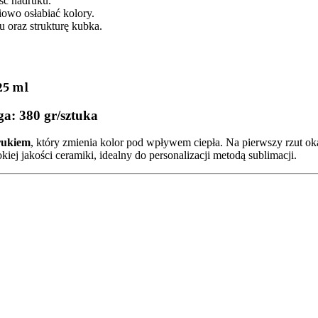
ść nadruku.
iowo osłabiać kolory.
 oraz strukturę kubka.
25 ml
a: 380 gr/sztuka
rukiem
, który zmienia kolor pod wpływem ciepła. Na pierwszy rzut ok
ej jakości ceramiki, idealny do personalizacji metodą sublimacji.