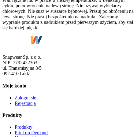
Prać ręcznie lub w pralce w niskiej temperaturze, w delikatnym
cyklu, po odwróceniu na lewą stronę. Nie używaj wybielaczy
chlorowych. Nie susz w suszarce bębnowej. Prasuj po obróceniu na
lewą stronę. Nie prasuj bezpośrednio na nadruku. Zalecamy
wypranie produktu z nadrukiem przed pierwszym użyciem, aby stał
się bardziej miękki.
Snapwear Sp. z o.o.
NIP:
7792422363
ul.
Transmisyjna 3/5
092-410
Łódź
Moje konto
Zaloguj się
Rejestracja
Produkty
Produkty
Print on Demand