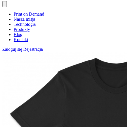
Print on Demand
Nasza misja
Technologia
Produkty
Blog
Kontakt
Zaloguj się
Rejestracja