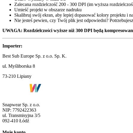
Zalecana rozdzielczość 200 - 300 DPI (im wyższa rozdzielczoś
Umieść projekt w obszarze nadruku
Skalibruj swój ekran, aby lepiej dopasować kolory projektu i 
Nie jesteś pewien, czy Twój plik jest odpowiedni? Potrzebuj
UWAGA: Rozdzielczości wyższe niż 300 DPI będą kompresowane. 
Importer:
Best Sub Europe Sp. z o.o. Sp. K.
ul. Myśliborska 8
73-210 Lipiany
Snapwear Sp. z o.o.
NIP:
7792422363
ul.
Transmisyjna 3/5
092-410
Łódź
Moje konto