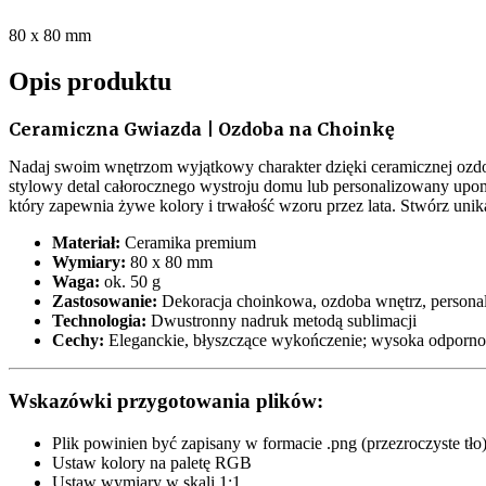
80 x 80 mm
Opis produktu
Ceramiczna Gwiazda | Ozdoba na Choinkę
Nadaj swoim wnętrzom wyjątkowy charakter dzięki ceramicznej ozdobi
stylowy detal całorocznego wystroju domu lub personalizowany upom
który zapewnia żywe kolory i trwałość wzoru przez lata. Stwórz unika
Materiał:
Ceramika premium
Wymiary:
80 x 80 mm
Waga:
ok. 50 g
Zastosowanie:
Dekoracja choinkowa, ozdoba wnętrz, persona
Technologia:
Dwustronny nadruk metodą sublimacji
Cechy:
Eleganckie, błyszczące wykończenie; wysoka odpornoś
Wskazówki przygotowania plików:
Plik powinien być zapisany w formacie .png (przezroczyste tło
Ustaw kolory na paletę RGB
Ustaw wymiary w skali 1:1